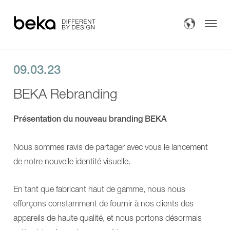
AVERO
Motion
E
Bain
AVERO
AVERO
Comfort
Motion
AVERO
AVERO
Comfort
Motion
09.03.23
Fix
E
AVERO
AVERO
BEKA Rebranding
VIVA
Comfort
Bain
AVERO
AVERO
VIVA
Comfort
Douches
Présentation du nouveau branding BEKA
plus
Fix
AVERO
AVERO
Transfert
Premium
VIVA
Nous sommes ravis de partager avec vous le lancement
plus
AVERO
COMPACT
VIVA
Plus de solutions
de notre nouvelle identité visuelle.
COMPACT
plus
solo
AVERO
À propos de nous
COMPACT
Premium
En tant que fabricant haut de gamme, nous nous
plus
plus
INVITA
COMPACT
efforçons constamment de fournir à nos clients des
Contact
Douches
COMPACT
appareils de haute qualité, et nous portons désormais
Fauteuils
solo