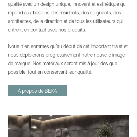
185
EP
qualité avec un design unique, innovant et esthétique qui
CARLO
230
Alu,
CARLO
répond aux besoins des résidents, des soignants, des
Classic
Alu,
architectes, de la direction et de tous les utilisateurs qui
230
Classic
PowerMOVE
185
entrent en contact avec nos produits.
GULDMANN®
CARLO
NORA
Alu,
Pro
Classic
Nous n’en sommes qu’au début de cet important trajet et
NORA
230
nous déploierons progressivement notre nouvelle image
Alu
PowerMOVE
NORA
GULDMANN®
de marque. Nos matériaux seront mis à jour dès que
Trend
NORA
possible, tout en conservant leur qualité.
Plus
Pro
de
NORA
solutions
Alu
Tables
NORA
À propos de BEKA
de
Trend
soins
Plus
et
de
de
solutions
traitement
Tables
MONA
de
ANA
soins
ANA
et