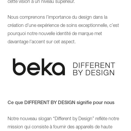
de
COMPACT
cette vision à un niveau supérieur.
douche
plus
Demande d’intervention
EVE!
INVITA
SENTA
Douches
Nous comprenons l’importance du design dans la
PUR
Fauteuils
Soins de longue durée
création d’une expérience de soins exceptionnelle, c’est
L
de
SINA
douche
pourquoi notre nouvelle identité de marque met
Soins pour personnes en situation de
Comfort
EVE!
handicap
davantage l’accent sur cet aspect.
Panneau
SENTA
de
PUR
douche
L
Transfert
SINA
CARLO
Comfort
Alu,
Panneau
Comfort
de
EP
douche
185
Transfert
CARLO
CARLO
Alu,
Alu,
Comfort
Comfort
Ce que DIFFERENT BY DESIGN signifie pour nous
EP
EP
230
185
CARLO
CARLO
Notre nouveau slogan “Different by Design” reflète notre
Alu,
Alu,
Classic
mission qui consiste à fournir des appareils de haute
Comfort