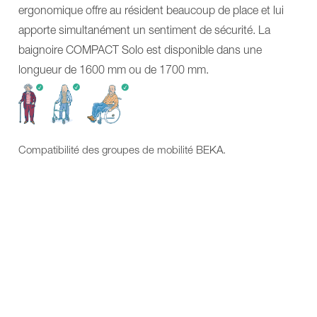
185
EP
ergonomique offre au résident beaucoup de place et lui
CARLO
230
Alu,
CARLO
apporte simultanément un sentiment de sécurité. La
Classic
Alu,
baignoire COMPACT Solo est disponible dans une
230
Classic
PowerMOVE
185
longueur de 1600 mm ou de 1700 mm.
GULDMANN®
CARLO
NORA
Alu,
Pro
Classic
NORA
230
Alu
PowerMOVE
NORA
GULDMANN®
Compatibilité des groupes de mobilité BEKA.
Trend
NORA
Plus
Pro
de
NORA
solutions
Alu
Tables
NORA
de
Trend
soins
Plus
et
de
de
solutions
traitement
Tables
MONA
de
ANA
soins
ANA
et