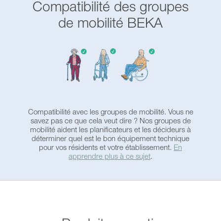
Compatibilité des groupes
Hauteur de levage
780 - 1.080 mm
Remplissage automatique
de mobilité BEKA
de la cuve
SWL baignoire de
280 kg
soins (COMPACT
plus, COMPACT
Système d’aromathérapie
solo)
Système de
luminothérapie
Compatibilité avec les groupes de mobilité. Vous ne
savez pas ce que cela veut dire ? Nos groupes de
mobilité aident les planificateurs et les décideurs à
Système de musique
déterminer quel est le bon équipement technique
pour vos résidents et votre établissement.
En
apprendre plus à ce sujet
.
Système de musique
Bluetooth
Fonction d’urgence en
cas de panne de courant