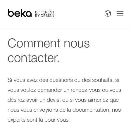
AVERO
Motion
E
Bain
AVERO
AVERO
Comfort
Motion
AVERO
AVERO
Comfort
Motion
Comment nous
Fix
E
AVERO
AVERO
VIVA
Comfort
contacter.
Bain
AVERO
AVERO
VIVA
Comfort
Douches
plus
Fix
AVERO
AVERO
Transfert
Premium
VIVA
Si vous avez des questions ou des souhaits, si
plus
AVERO
vous voulez demander un rendez-vous ou vous
COMPACT
VIVA
Plus de solutions
COMPACT
plus
désirez avoir un devis, ou si vous aimeriez que
solo
AVERO
À propos de nous
COMPACT
Premium
nous vous envoyions de la documentation, nos
plus
plus
INVITA
COMPACT
Contact
experts sont là pour vous!
Douches
COMPACT
Fauteuils
solo