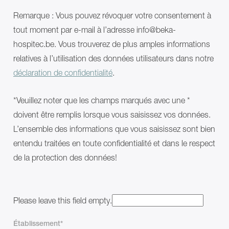
185
EP
CARLO
230
Remarque : Vous pouvez révoquer votre consentement à
Alu,
CARLO
Classic
Alu,
tout moment par e-mail à l’adresse info@beka-
230
Classic
hospitec.be. Vous trouverez de plus amples informations
PowerMOVE
185
GULDMANN®
CARLO
relatives à l’utilisation des données utilisateurs dans notre
NORA
Alu,
déclaration de confidentialité
.
Pro
Classic
NORA
230
Alu
PowerMOVE
*Veuillez noter que les champs marqués avec une *
NORA
GULDMANN®
Trend
NORA
doivent être remplis lorsque vous saisissez vos données.
Plus
Pro
L’ensemble des informations que vous saisissez sont bien
de
NORA
solutions
Alu
entendu traitées en toute confidentialité et dans le respect
Tables
NORA
de la protection des données!
de
Trend
soins
Plus
et
de
de
solutions
traitement
Tables
Please leave this field empty.
MONA
de
ANA
soins
ANA
et
Établissement