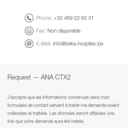
de
COMPACT
douche
plus
Demande d’intervention
EVE!
INVITA
SENTA
Douches
Phone
+32 469 22 62 31
PUR
Fauteuils
Soins de longue durée
L
de
Fax
Non disponible
SINA
douche
Soins pour personnes en situation de
Comfort
EVE!
handicap
Panneau
SENTA
E-Mail
info@beka-hospitec.be
de
PUR
douche
L
Transfert
SINA
CARLO
Comfort
Alu,
Panneau
Comfort
de
Request — ANA CTX2
EP
douche
185
Transfert
CARLO
CARLO
Alu,
Alu,
J’accepte que les informations contenues dans mon
Comfort
Comfort
EP
EP
formulaire de contact servant à traiter ma demande soient
230
185
collectées et traitées. Les données seront effacées une
CARLO
CARLO
Alu,
Alu,
fois que votre demande aura été traitée.
Classic
Comfort