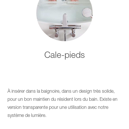
CTX2
de
À
traitement
propos
MONA
de
ANA
nous
ANA
Actualités
CTX2
et
À
évènement
propos
Service
de
Groupes
nous
Cale-pieds
de
Actualités
mobilité
et
BEKA
évènement
Hospitec
Service
Showroom
Groupes
virtuelle
de
Contact
mobilité
BEKA
À insérer dans la baignoire, dans un design très solide,
Hospitec
pour un bon maintien du résident lors du bain. Existe en
Showroom
virtuelle
version transparente pour une utilisation avec notre
Contact
système de lumière.