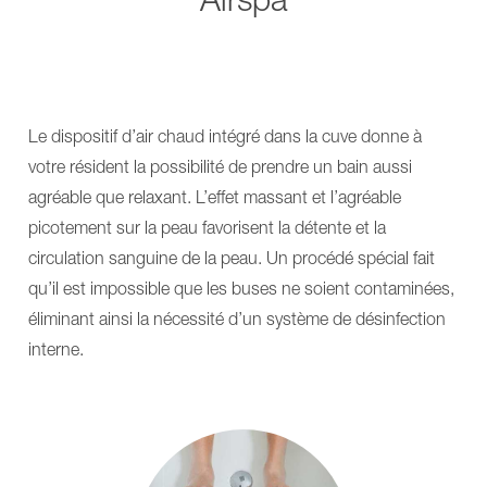
185
EP
CARLO
230
Alu,
CARLO
Classic
Alu,
230
Classic
PowerMOVE
185
GULDMANN®
CARLO
Le dispositif d’air chaud intégré dans la cuve donne à
NORA
Alu,
Pro
Classic
votre résident la possibilité de prendre un bain aussi
NORA
230
agréable que relaxant. L’effet massant et l’agréable
Alu
PowerMOVE
NORA
GULDMANN®
picotement sur la peau favorisent la détente et la
Trend
NORA
Plus
circulation sanguine de la peau. Un procédé spécial fait
Pro
de
NORA
qu’il est impossible que les buses ne soient contaminées,
solutions
Alu
Tables
NORA
éliminant ainsi la nécessité d’un système de désinfection
de
Trend
interne.
soins
Plus
et
de
de
solutions
traitement
Tables
MONA
de
ANA
soins
ANA
et