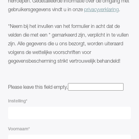
herroepen. Gedetailleerde informatie over de omgang met
Classic
Alu,
230
Classic
gebruikersgegevens vindt u in onze
privacyverklaring
.
PowerMOVE
185
GULDMANN®
CARLO
NORA
Alu,
*Neem bij het invullen van het formulier in acht dat de
Pro
Classic
NORA
230
velden die met een * gemarkeerd zijn, verplicht in te vullen
Alu
PowerMOVE
zijn. Alle gegevens die u ons bezorgt, worden uiteraard
NORA
GULDMANN®
Trend
NORA
volgens de wettelijke voorschriften voor
Meer
Pro
gegevensbescherming strikt vertrouwelijk behandeld!
oplossingen
NORA
Behandel-
Alu
en
NORA
verzorgingstafels
Trend
MONA
Meer
Please leave this field empty.
ANA
oplossingen
ANA
Behandel-
Instelling
CTX2
en
Over
verzorgingstafels
ons
MONA
Nieuws
ANA
en
ANA
Voornaam
events
CTX2
Service
Over