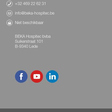
+32 469 22 62 31
info@beka-hospitec.be
Niet beschikbaar
BEKA Hospitec bvba
Suikerstraat 101
B-9340 Lede