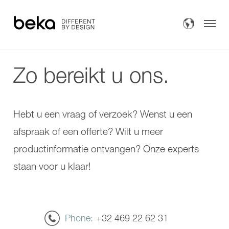
AVERO
Motion
E
Verzorgingsbaden
AVERO
AVERO
Comfort
Motion
AVERO
AVERO
Comfort
Motion
Zo bereikt u ons.
Fix
E
AVERO
AVERO
VIVA
Comfort
Verzorgingsbaden
AVERO
AVERO
VIVA
Comfort
Hebt u een vraag of verzoek? Wenst u een
Douche oplossingen
plus
Fix
AVERO
AVERO
afspraak of een offerte? Wilt u meer
Tillen
Premium
VIVA
plus
AVERO
productinformatie ontvangen? Onze experts
COMPACT
VIVA
Meer oplossingen
staan voor u klaar!
COMPACT
plus
solo
AVERO
Over ons
COMPACT
Premium
plus
plus
INVITA
COMPACT
Contact
Douche
COMPACT
Phone
+32 469 22 62 31
oplossingen
solo