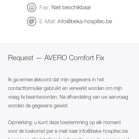
Douchestoelen
COMPACT
EVE!
plus
Fax
Niet beschikbaar
Interventieaanvraag
SENTA
INVITA
PUR
Douche
E-Mail
info@beka-hospitec.be
L
oplossingen
Langdurige zorg
SINA
Douchestoelen
Comfort
EVE!
Zorg voor personen met een handicap
Doucheconsole
SENTA
Tillen
PUR
CARLO
L
Alu,
Request — AVERO Comfort Fix
SINA
Comfort
Comfort
EP
Doucheconsole
185
Tillen
CARLO
CARLO
Ik ga ermee akkoord dat mijn gegevens in het
Alu,
Alu,
contactformulier gebruikt en verwerkt worden om mijn
Comfort
Comfort
EP
EP
vraag te beantwoorden. Na afhandeling van uw aanvraag
230
185
worden de gegevens gewist.
CARLO
CARLO
Alu,
Alu,
Classic
Comfort
Opmerking: u kunt deze toestemming op elk moment
185
EP
CARLO
230
voor de toekomst per e-mail naar info@beka-hospitec.be
Alu,
CARLO