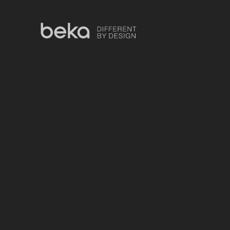
Pflegebadewannen
Duschen
Transfer
Mehr
Über BEKA
Kontakt