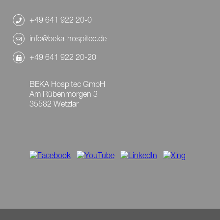
+49 641 922 20-0
info@beka-hospitec.de
+49 641 922 20-20
BEKA Hospitec GmbH
Am Rübenmorgen 3
35582 Wetzlar