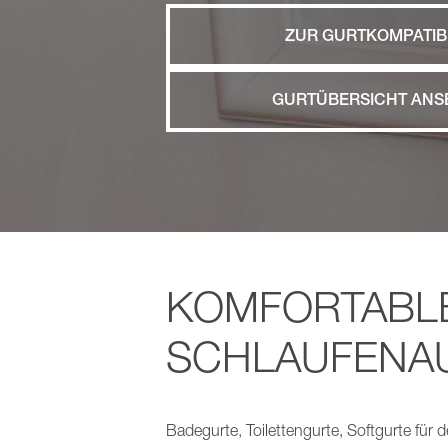
ZUR GURTKOMPATIBI
Langzeitpflege
Pflege für Menschen mit Behinderung
GURTÜBERSICHT ANS
Toiletten für Alle
KOMFORTABLE
SCHLAUFENA
Badegurte, Toilettengurte, Softgurte für