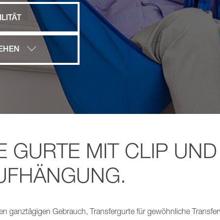
LITÄT
EHEN
 GURTE MIT CLIP UND
UFHÄNGUNG.
 den ganztägigen Gebrauch, Transfergurte für gewöhnliche Transfer