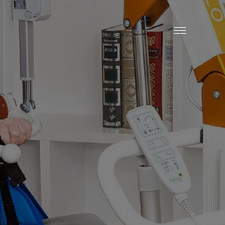
PFLEGEBADEWANNEN
DUSCHEN
TRANSFER
MEHR
ÜBER
BEKA
KONTAKT