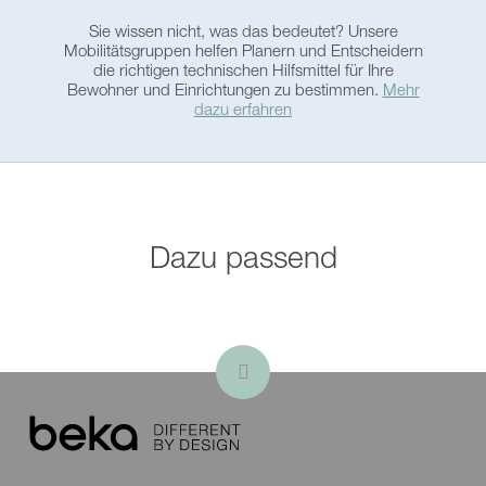
Duschpositionen
Breite Fahrgestell
370 mm
Sie wissen nicht, was das bedeutet? Unsere
innen
Mobilitätsgruppen helfen Planern und Entscheidern
die richtigen technischen Hilfsmittel für Ihre
• Memory Tasten für
Bewohner und Einrichtungen zu bestimmen.
Mehr
Min. Höhe
1110 mm
Parkposition
dazu erfahren
Rückenlehne,
niedrigste
zurückgelehnte
Position
• Bein- und Fußauflagen
einzeln verstellbar
Max. Höhe
1560 mm
Rückenlehne,
Dazu passend
höchste aufrechte
• Steckbeckenhalter
Position
Min. Sitzhöhe
550 mm
Max. Sitzhöhe
750 mm
SWL (sichere
150 kg
Arbeitslast)