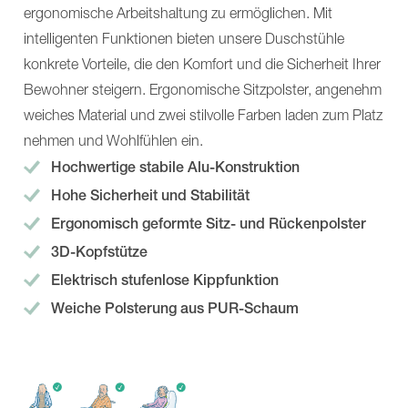
CARLO
230
ergonomische Arbeitshaltung zu ermöglichen. Mit
Trend,
CARLO
Modell
Trend,
intelligenten Funktionen bieten unsere Duschstühle
Classic
Modell
konkrete Vorteile, die den Komfort und die Sicherheit Ihrer
CARLO
EP
Air
CARLO
Bewohner steigern. Ergonomische Sitzpolster, angenehm
NORA
Trend,
weiches Material und zwei stilvolle Farben laden zum Platz
Pro
Modell
NORA
Classic
nehmen und Wohlfühlen ein.
Alu
CARLO
Hochwertige stabile Alu-Konstruktion
NORA
Air
Trend
NORA
Hohe Sicherheit und Stabilität
Gurtsortiment
Pro
Mehr
NORA
Ergonomisch geformte Sitz- und Rückenpolster
Pflege-
Alu
und
NORA
3D-Kopfstütze
Versorgungsliegen
Trend
Elektrisch stufenlose Kippfunktion
Über
Gurtsortiment
BEKA
Mehr
Weiche Polsterung aus PUR-Schaum
News
Pflege-
Karriere
und
Service
Versorgungsliegen
Mobilitätsgruppen
Über
Virtueller
BEKA
Showroom
News