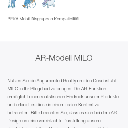
BEKA
Karriere
Hospitec
Service
Shop
Mobilitätsgruppen
Kontakt
Virtueller
BEKA Mobilitätsgruppen Kompatibilität.
Showroom
BEKA
Hospitec
Shop
Kontakt
AR-Modell MILO
Nutzen Sie die Augumented Reality um den Duschstuhl
MILO in Ihr Pflegebad zu bringen! Die AR-Funktion
ermöglicht einen realistischen Eindruck unserer Produkte
und erlaubt es diese in einem realen Kontext zu
betrachten. Bitte beachten Sie, dass es sich bei dem AR-
Design um eine vereinfachte Darstellung unserer