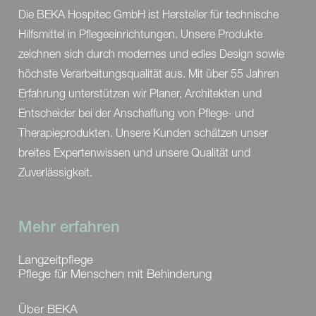
Höhenverstellung
200 mm
Die BEKA Hospitec GmbH ist Hersteller für technische
Hilfsmittel in Pflegeeinrichtungen. Unsere Produkte
Kippfunktion
25°
zeichnen sich durch modernes und edles Design sowie
höchste Verarbeitungsqualität aus. Mit über 55 Jahren
Standardbreite Sitz-
495 mm
Erfahrung unterstützen wir Planer, Architekten und
und Rückenpolster
Entscheider bei der Anschaffung von Pflege- und
Standard-Armgriffe
gerade
Therapieprodukten. Unsere Kunden schätzen unser
breites Expertenwissen und unsere Qualität und
Standard-Fußstütze
mittig
Zuverlässigkeit.
Mehr erfahren
Langzeitpflege
Pflege für Menschen mit Behinderung
Über BEKA